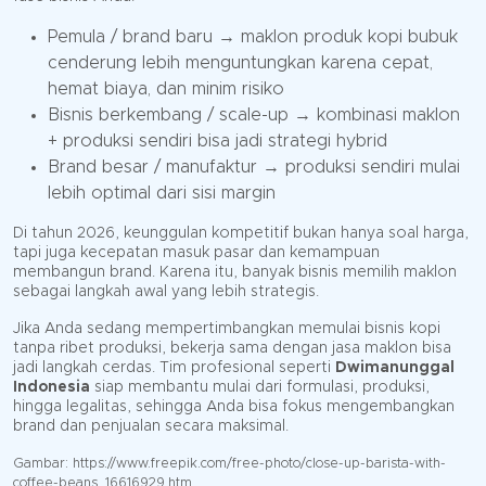
Pemula / brand baru → maklon produk kopi bubuk
cenderung lebih menguntungkan karena cepat,
hemat biaya, dan minim risiko
Bisnis berkembang / scale-up → kombinasi maklon
+ produksi sendiri bisa jadi strategi hybrid
Brand besar / manufaktur → produksi sendiri mulai
lebih optimal dari sisi margin
Di tahun 2026, keunggulan kompetitif bukan hanya soal harga,
tapi juga kecepatan masuk pasar dan kemampuan
membangun brand. Karena itu, banyak bisnis memilih maklon
sebagai langkah awal yang lebih strategis.
Jika Anda sedang mempertimbangkan memulai bisnis kopi
tanpa ribet produksi, bekerja sama dengan jasa maklon bisa
jadi langkah cerdas. Tim profesional seperti
Dwimanunggal
Indonesia
siap membantu mulai dari formulasi, produksi,
hingga legalitas, sehingga Anda bisa fokus mengembangkan
brand dan penjualan secara maksimal.
Gambar: https://www.freepik.com/free-photo/close-up-barista-with-
coffee-beans_16616929.htm