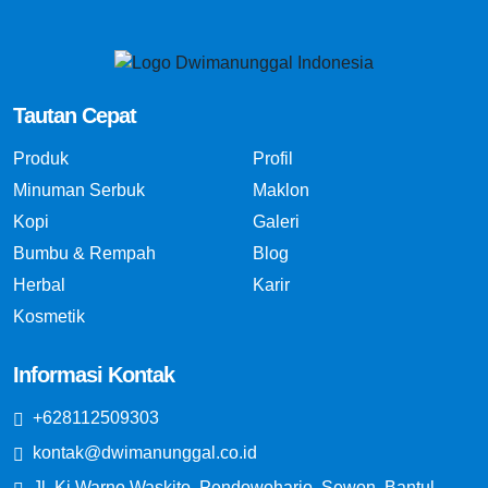
Tautan Cepat
Produk
Profil
Minuman Serbuk
Maklon
Kopi
Galeri
Bumbu & Rempah
Blog
Herbal
Karir
Kosmetik
Informasi Kontak
+628112509303
kontak@dwimanunggal.co.id
Jl. Ki Warno Waskito, Pendowoharjo, Sewon, Bantul,