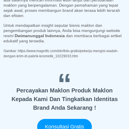
ada salahnya mencari informasi lebih lanjut dari perusahaan
maklon yang berpengalaman. Dengan pemahaman yang tepat
sejak awal, proses membangun brand akan terasa lebih terarah
dan efisien.
Untuk mendapatkan insight seputar bisnis maklon dan
pengembangan produk lainnya, Anda bisa mengunjungi website
resmi
Dwimanunggal Indonesia
dan membaca berbagai artikel
edukatif yang tersedia.
Gambar: https://www.magnific.com/idn/foto-gratis/pekerja-mengisi-wadah-
dengan-krim-di-pabrik-kosmetik_10229033.htm
Percayakan Maklon Produk Maklon
Kepada Kami Dan Tingkatkan Identitas
Brand Anda Sekarang !
Konsultasi Gratis