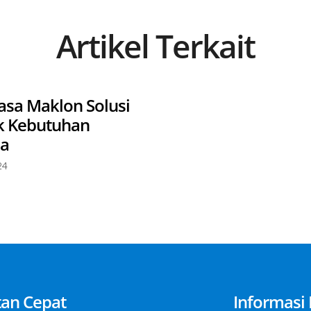
Artikel Terkait
asa Maklon Solusi
k Kebutuhan
da
24
tan Cepat
Informasi