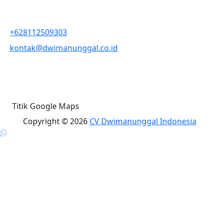
Informasi Kontak
+628112509303
kontak@dwimanunggal.co.id
Jl. Ki Warno Waskito, Pendowoharjo, Sewon, Bantul,
Yogyakarta
Titik Google Maps
Copyright © 2026
CV Dwimanunggal Indonesia