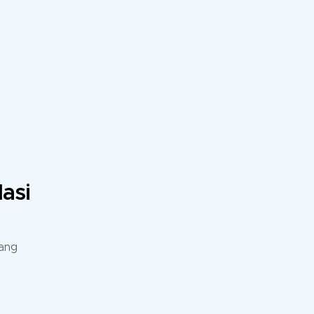
asi
yang