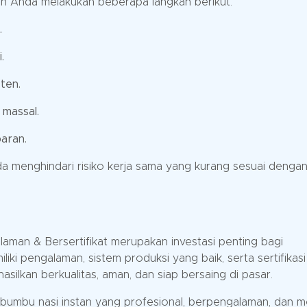
an Anda melakukan beberapa langkah berikut:
.
.
ten.
massal.
paran.
 menghindari risiko kerja sama yang kurang sesuai denga
aman & Bersertifikat merupakan investasi penting bagi
iki pengalaman, sistem produksi yang baik, serta sertifikasi
ilkan berkualitas, aman, dan siap bersaing di pasar.
bumbu nasi instan yang profesional, berpengalaman, dan me