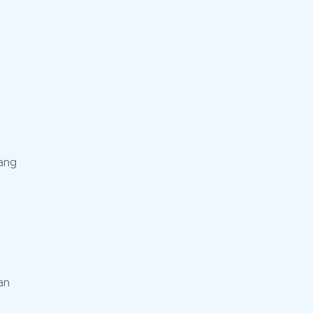
tang
an