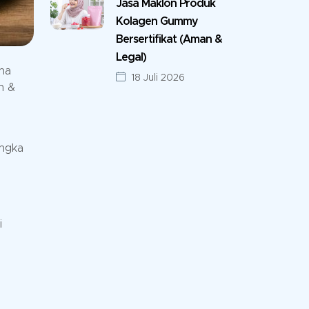
Jasa Maklon Produk
Kolagen Gummy
Bersertifikat (Aman &
Legal)
aha
18 Juli 2026
n &
angka
i