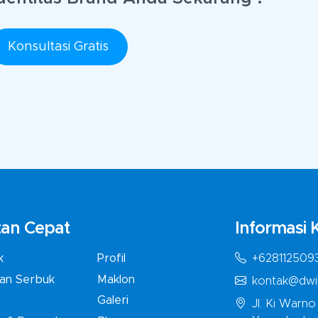
Konsultasi Gratis
an Cepat
Informasi 
+628112509
k
Profil
an Serbuk
Maklon
kontak@dwi
Galeri
Jl. Ki Warn