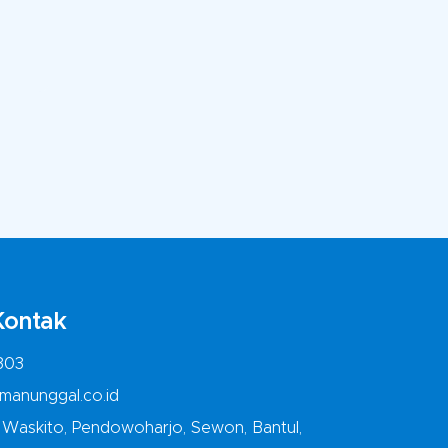
Kontak
303
manunggal.co.id
o Waskito, Pendowoharjo, Sewon, Bantul,