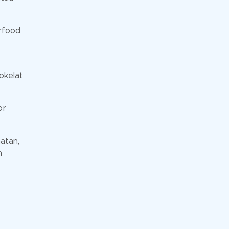
rfood
okelat
or
atan,
n