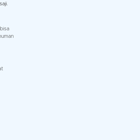
aji.
bisa
inuman
at