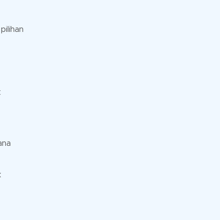
pilihan
t
ana
k