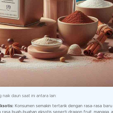
ik daun saat ini antara lain:
sotis:
Konsumen semakin tertarik dengan rasa-rasa baru
 rasa buah-buahan eksotis seperti dragon fruit, mangga, 