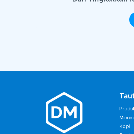
Taut
Produ
Minum
Kopi