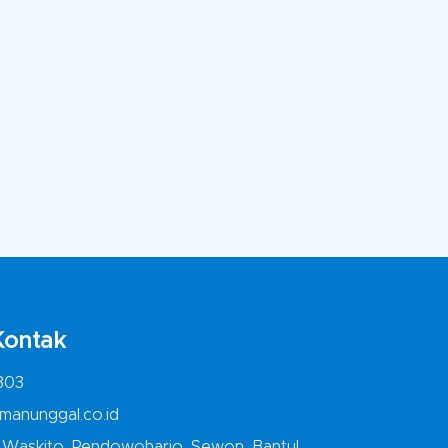
Kontak
303
manunggal.co.id
o Waskito, Pendowoharjo, Sewon, Bantul,