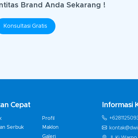
ntitas Brand Anda Sekarang !
Konsultasi Gratis
an Cepat
Informasi 
+628112509
k
Profil
an Serbuk
Maklon
kontak@dwi
Galeri
Jl. Ki Warn