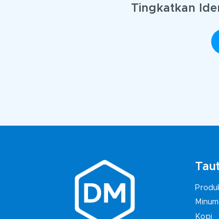
Tingkatkan Ide
Taut
Produ
Minum
Kopi