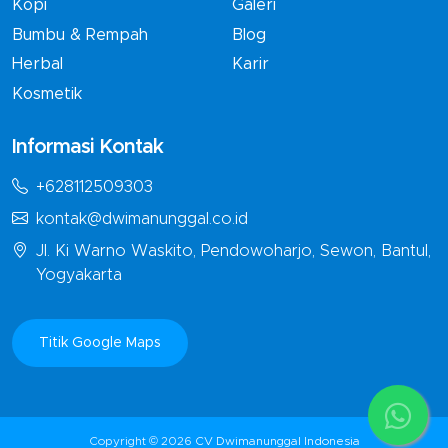
Kopi
Galeri
Bumbu & Rempah
Blog
Herbal
Karir
Kosmetik
Informasi Kontak
+628112509303
kontak@dwimanunggal.co.id
Jl. Ki Warno Waskito, Pendowoharjo, Sewon, Bantul,
Yogyakarta
Titik Google Maps
Copyright © 2026
CV Dwimanunggal Indonesia