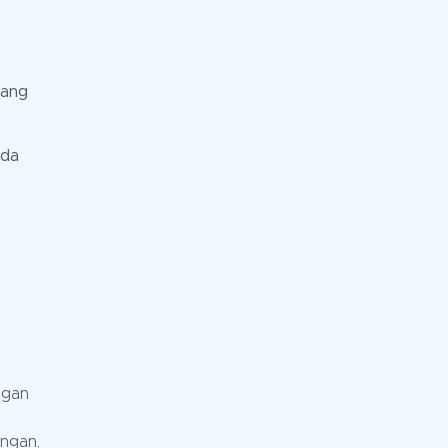
yang
ada
ngan
angan,