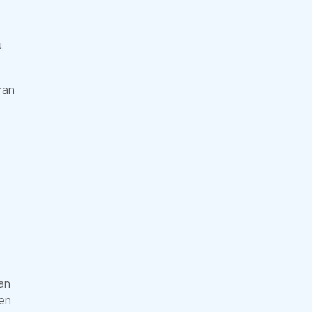
,
ran
an
en