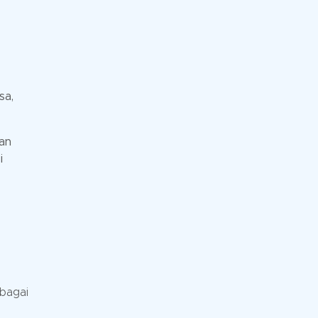
sa,
aan
i
bagai