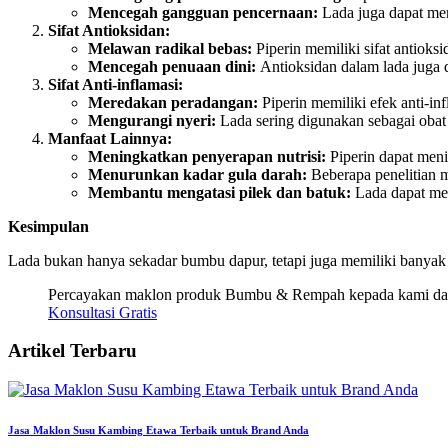
Mencegah gangguan pencernaan:
Lada juga dapat me
Sifat Antioksidan:
Melawan radikal bebas:
Piperin memiliki sifat antioks
Mencegah penuaan dini:
Antioksidan dalam lada juga 
Sifat Anti-inflamasi:
Meredakan peradangan:
Piperin memiliki efek anti-i
Mengurangi nyeri:
Lada sering digunakan sebagai obat t
Manfaat Lainnya:
Meningkatkan penyerapan nutrisi:
Piperin dapat meni
Menurunkan kadar gula darah:
Beberapa penelitian 
Membantu mengatasi pilek dan batuk:
Lada dapat me
Kesimpulan
Lada bukan hanya sekadar bumbu dapur, tetapi juga memiliki banyak 
Percayakan maklon produk Bumbu & Rempah kepada kami dan t
Konsultasi Gratis
Artikel Terbaru
Jasa Maklon Susu Kambing Etawa Terbaik untuk Brand Anda