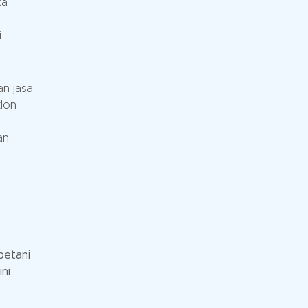
ka
.
an jasa
klon
an
petani
ini