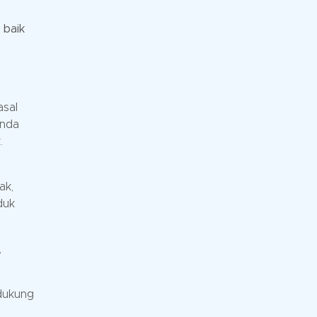
 baik
asal
Anda
.
ak,
duk
,
ndukung