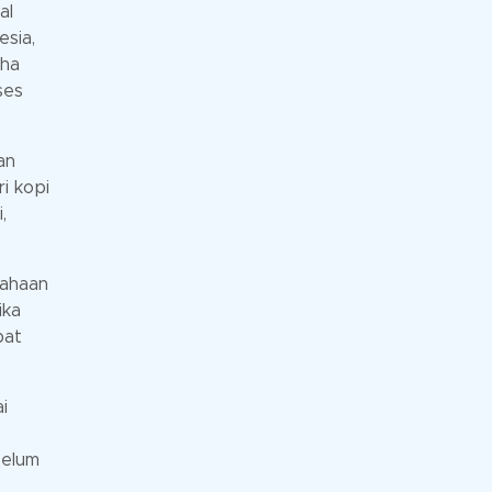
al
sia,
aha
ses
an
i kopi
,
sahaan
ika
pat
i
belum