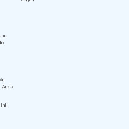
upun
tu
alu
, Anda
ini!