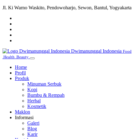
Jl. Ki Warno Waskito, Pendowoharjo, Sewon, Bantul, Yogyakarta
Dwimanunggal Indonesia
Food
.Health .Beauty
Home
Profil
Produk
Minuman Serbuk
Kopi
Bumbu & Rempah
Herbal
Kosmetik
Maklon
Informasi
Galeri
Blog
Karir